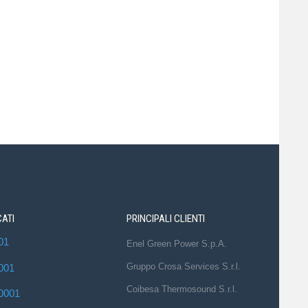
CATI
PRINCIPALI CLIENTI
01
Enel Green Power S.p.A.
Gruppo Crosa Services S.r.l.
001
Coibesa Thermosound S.r.l.
0001