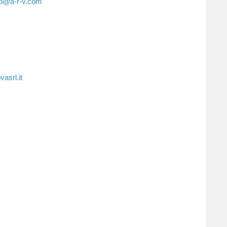
fo@a-r-v.com
asrl.it