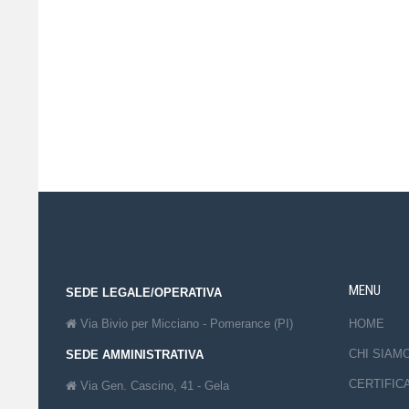
MENU
SEDE LEGALE/OPERATIVA
Via Bivio per Micciano - Pomerance (PI)
HOME
CHI SIAM
SEDE AMMINISTRATIVA
CERTIFIC
Via Gen. Cascino, 41 - Gela