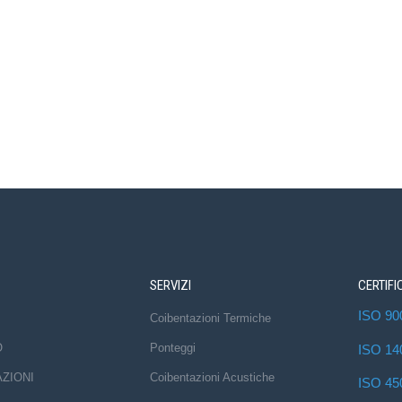
SERVIZI
CERTIFI
ISO 90
Coibentazioni Termiche
O
Ponteggi
ISO 14
AZIONI
Coibentazioni Acustiche
ISO 45