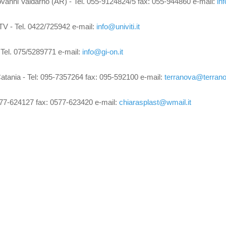
iovanni Valdarno (AR) - Tel. 055-9124824/5 fax: 055-944860 e-mail:
in
 TV - Tel. 0422/725942 e-mail:
info@univiti.it
- Tel. 075/5289771 e-mail:
info@gi-on.it
1 Catania - Tel: 095-7357264 fax: 095-592100 e-mail:
terranova@terranov
 0577-624127 fax: 0577-623420 e-mail:
chiarasplast@wmail.it