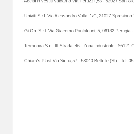
- Acciai Rivestiti Valdarno Via Peruzzi ,58 - 52027 San G
- Univiti S.r.l. Via Alessandro Volta, 1/C, 31027 Spresiano
- Gi.On. S.r.l. Via Giacomo Pantaleoni, 5, 06132 Perugia 
- Terranova S.r.l. III Strada, 46 - Zona industriale - 9512
- Chiara’s Plast Via Siena,57 - 53040 Bettolle (SI) - Tel: