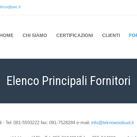
dilcoi@pec.it
HOME
CHI SIAMO
CERTIFICAZIONI
CLIENTI
FO
Elenco Principali Fornitori
li - Tel: 081-5593222 fax: 081-7528284 e-mail:
info@teknowoolsud.it